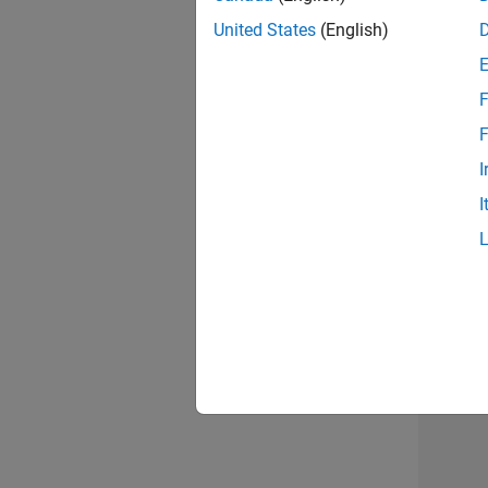
United States
(English)
Seni
F
F
I
Tec
I
Erge