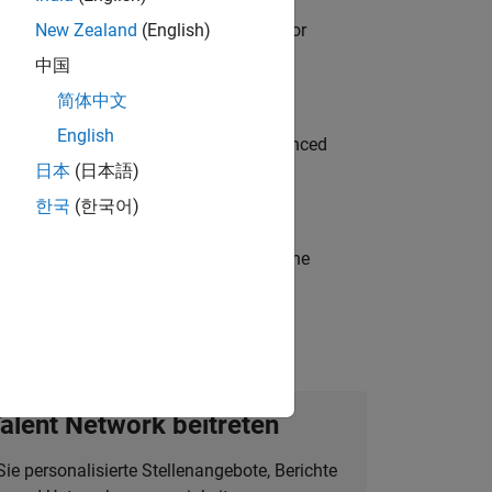
ancing MATLAB & Simulink workflows for
New Zealand
(English)
中国
简体中文
English
to Green Energy technologies? Experienced
日本
(日本語)
한국
(한국어)
t-generation products and systems in the
alent Network beitreten
Sie personalisierte Stellenangebote, Berichte