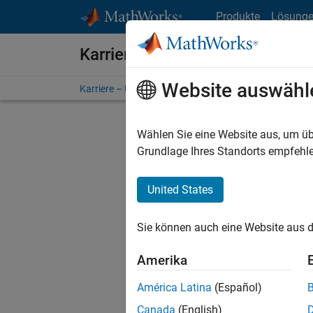
Weiter zum Inhalt
Produkte
Lösung
Karriere bei MathWorks
Website auswähl
Karriere – Übersicht
Stellensuche
Niederlassunge
Wählen Sie eine Website aus, um üb
Sortier
Grundlage Ihres Standorts empfehle
Ausgewähl
United States
Sie können auch eine Website aus d
Es wurde
Region a
Amerika
América Latina
(Español)
Tec
Canada
(English)