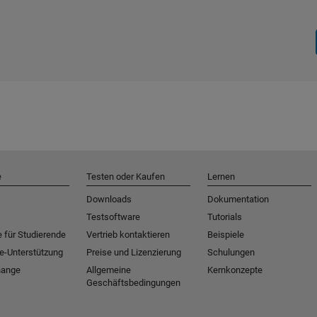
e
Testen oder Kaufen
Lernen
Downloads
Dokumentation
Testsoftware
Tutorials
 für Studierende
Vertrieb kontaktieren
Beispiele
e-Unterstützung
Preise und Lizenzierung
Schulungen
hange
Allgemeine
Kernkonzepte
Geschäftsbedingungen