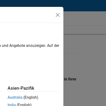
unt
en und Angebote anzuzeigen. Auf der
en Standort, um alle Stellenangebote in Ihrer
Asien-Pazifik
Australia
(English)
India
(English)