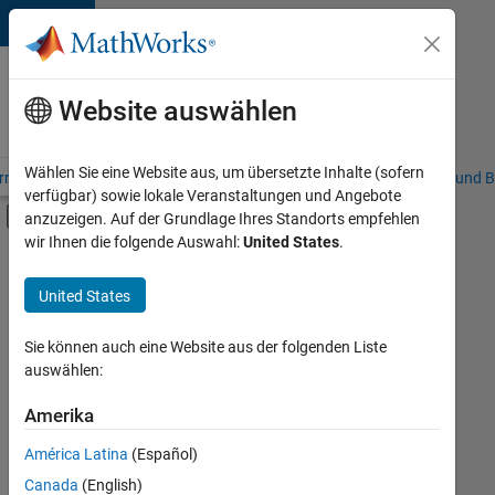
Weiter zum Inhalt
Karriere
bei
Website auswählen
MathWorks
Wählen Sie eine Website aus, um übersetzte Inhalte (sofern
riere – Übersicht
Stellensuche
Niederlassungen
Studierende und B
verfügbar) sowie lokale Veranstaltungen und Angebote
Umschaltung für Off-Canvas-Navigation
anzuzeigen. Auf der Grundlage Ihres Standorts empfehlen
Hauptinhalt
wir Ihnen die folgende Auswahl:
United States
.
Sortieren nach
United States
Ausgewählte
Stellen
speichern
Sie können auch eine Website aus der folgenden Liste
auswählen:
Es
Amerika
wurden
América Latina
(Español)
nicht
alle
Canada
(English)