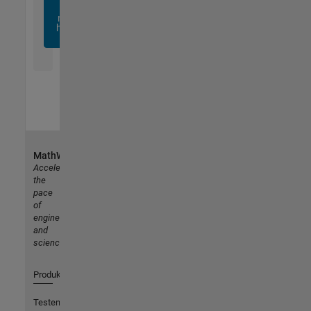
sich
noch
heute
an
MathWorks
Accelerating
the
pace
of
engineering
and
science
Produkte
Testen oder Kaufen