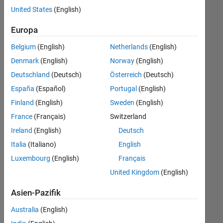
Stellen
United States
(English)
übersetzt.
Filtern
Europa
Sie
Belgium
(English)
Netherlands
(English)
nach
einem
Denmark
(English)
Norway
(English)
bestimmten
Deutschland
(Deutsch)
Österreich
(Deutsch)
Standort,
España
(Español)
Portugal
(English)
um
alle
Finland
(English)
Sweden
(English)
Stellenangebote
France
(Français)
Switzerland
in
Ireland
(English)
Deutsch
Ihrer
Region
Italia
(Italiano)
English
anzuzeigen.
Luxembourg
(English)
Français
United Kingdom
(English)
Technical Account Manager - Commercial Vehicles (m/f/d)
Technical
Account
Asien-Pazifik
Manager -
Commercial
Australia
(English)
Vehicles