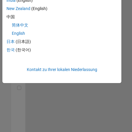
India
(English)
(m/f/d)
DE-München
|
New Zealand
(English)
Technical Sales
中国
Engineering |
Berufserfahrene
简体中文
English
Senior Utilities and Energy Market Developer (m/f/d)
Senior Utilities
and Energy
日本
(日本語)
Market
한국
(한국어)
Developer
(m/f/d)
DE-München
|
Industry
Kontakt zu Ihrer lokalen Niederlassung
Marketing |
Berufserfahrene
Technical Account Manager - Energy Transformation (m/f/d
Technical
Account
Manager -
Energy
Transformation
(m/f/d)
DE-München
|
Technical Sales
Engineering |