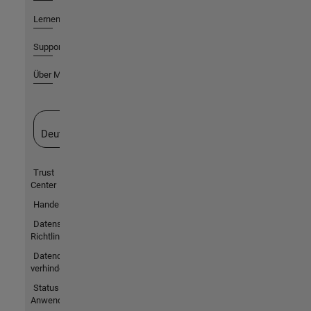
Lernen
Support
Über MathWorks
Website auswählen
Deutschland
Trust
Center
Handelsmarken
Datenschutz-
Richtlinien
Datendiebstahl
verhindern
Status von
Anwendungen