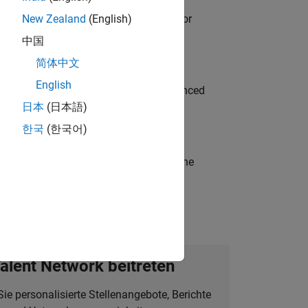
ancing MATLAB & Simulink workflows for
New Zealand
(English)
中国
简体中文
English
to Green Energy technologies? Experienced
日本
(日本語)
한국
(한국어)
t-generation products and systems in the
alent Network beitreten
Sie personalisierte Stellenangebote, Berichte