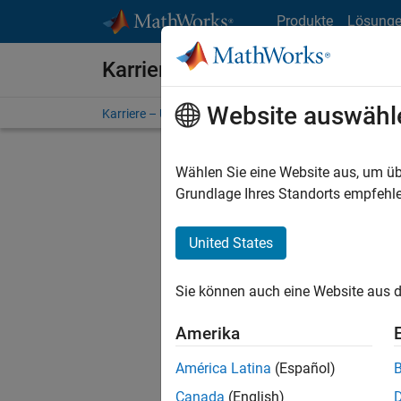
Weiter zum Inhalt
Produkte
Lösung
Karriere bei MathWorks
Website auswähl
Karriere – Übersicht
Stellensuche
Niederlassunge
Wählen Sie eine Website aus, um üb
Sortier
Grundlage Ihres Standorts empfehle
Ausgewähl
United States
Sie können auch eine Website aus d
Es wurde
Region a
Amerika
América Latina
(Español)
Tec
Canada
(English)