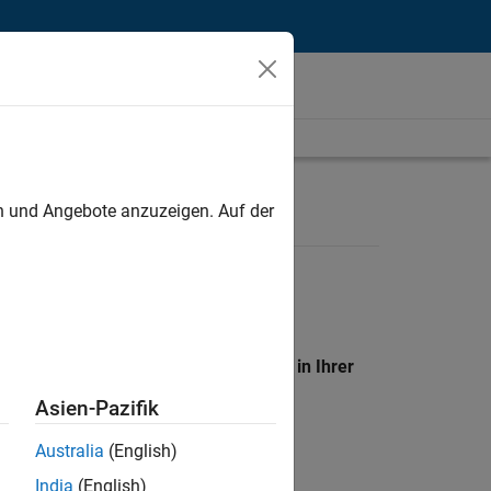
unt
en und Angebote anzuzeigen. Auf der
en Standort, um alle Stellenangebote in Ihrer
Asien-Pazifik
Australia
(English)
India
(English)