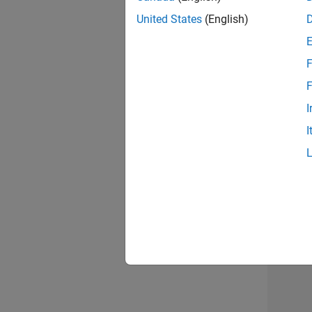
United States
(English)
Seni
F
F
I
Tec
I
Erge