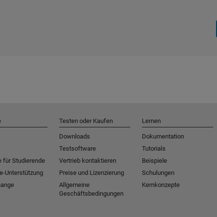
e
Testen oder Kaufen
Lernen
Downloads
Dokumentation
Testsoftware
Tutorials
 für Studierende
Vertrieb kontaktieren
Beispiele
e-Unterstützung
Preise und Lizenzierung
Schulungen
hange
Allgemeine
Kernkonzepte
Geschäftsbedingungen