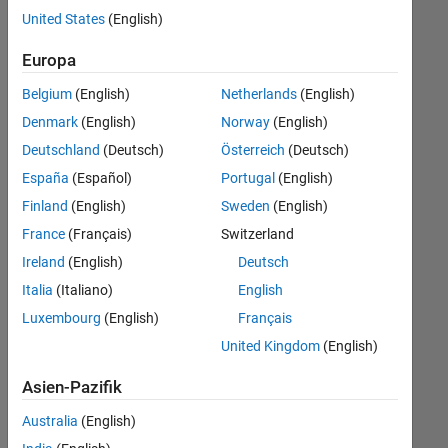
Stellen
United States
(English)
übersetzt.
Filtern
Europa
Sie
Belgium
(English)
Netherlands
(English)
nach
einem
Denmark
(English)
Norway
(English)
bestimmten
Deutschland
(Deutsch)
Österreich
(Deutsch)
Standort,
España
(Español)
Portugal
(English)
um
alle
Finland
(English)
Sweden
(English)
Stellenangebote
France
(Français)
Switzerland
in
Ireland
(English)
Deutsch
Ihrer
Region
Italia
(Italiano)
English
anzuzeigen.
Luxembourg
(English)
Français
United Kingdom
(English)
Technical Account Manager - Commercial Vehicles (m/f/d)
Technical
Account
Asien-Pazifik
Manager -
Commercial
Australia
(English)
Vehicles