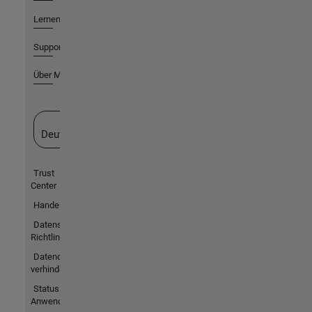
Lernen
Support
Über MathWorks
Website auswählen
Deutschland
Trust
Center
Handelsmarken
Datenschutz-
Richtlinien
Datendiebstahl
verhindern
Status von
Anwendungen