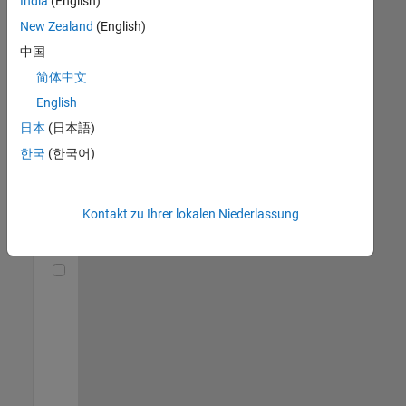
India
(English)
(m/f/d)
DE-München
|
New Zealand
(English)
Technical Sales
中国
Engineering |
Berufserfahrene
简体中文
English
Senior Utilities and Energy Market Developer (m/f/d)
Senior Utilities
and Energy
日本
(日本語)
Market
한국
(한국어)
Developer
(m/f/d)
DE-München
|
Industry
Kontakt zu Ihrer lokalen Niederlassung
Marketing |
Berufserfahrene
Technical Account Manager - Energy Transformation (m/f/d
Technical
Account
Manager -
Energy
Transformation
(m/f/d)
DE-München
|
Technical Sales
Engineering |