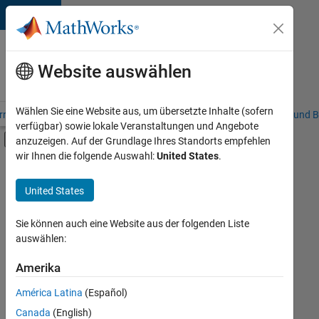
Weiter zum Inhalt
Karriere
bei
Website auswählen
MathWorks
Wählen Sie eine Website aus, um übersetzte Inhalte (sofern
riere – Übersicht
Stellensuche
Niederlassungen
Studierende und B
verfügbar) sowie lokale Veranstaltungen und Angebote
Umschaltung für Off-Canvas-Navigation
anzuzeigen. Auf der Grundlage Ihres Standorts empfehlen
Hauptinhalt
wir Ihnen die folgende Auswahl:
United States
.
Sortieren nach
United States
Ausgewählte
Stellen
speichern
Sie können auch eine Website aus der folgenden Liste
auswählen:
Es
Amerika
wurden
América Latina
(Español)
nicht
alle
Canada
(English)