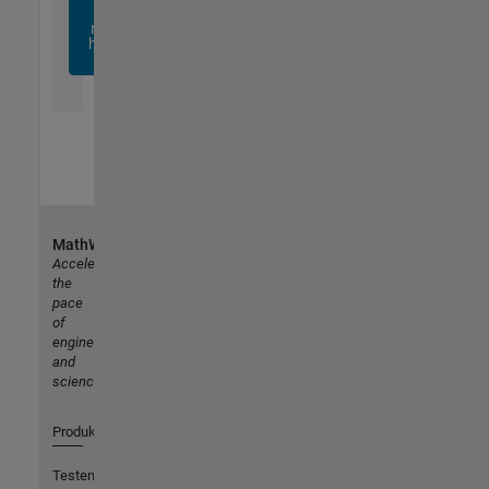
sich
noch
heute
an
MathWorks
Accelerating
the
pace
of
engineering
and
science
Produkte
Testen oder Kaufen