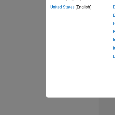
United States
(English)
Seni
F
F
I
Tec
I
Erge