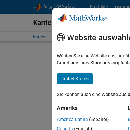
Weiter zum Inhalt
Produkte
Lösung
Karriere bei MathWorks
Website auswähl
Karriere – Übersicht
Stellensuche
Niederlassunge
Wählen Sie eine Website aus, um üb
Sortier
Grundlage Ihres Standorts empfehle
Ausgewähl
United States
Sie können auch eine Website aus d
Es wurde
Region a
Amerika
América Latina
(Español)
Tec
Canada
(English)