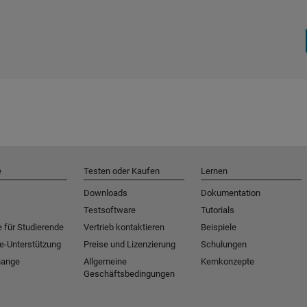
e
Testen oder Kaufen
Lernen
Downloads
Dokumentation
Testsoftware
Tutorials
 für Studierende
Vertrieb kontaktieren
Beispiele
e-Unterstützung
Preise und Lizenzierung
Schulungen
hange
Allgemeine
Kernkonzepte
Geschäftsbedingungen