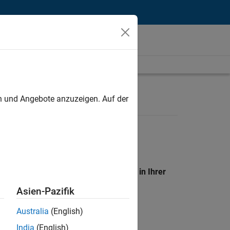
unt
en und Angebote anzuzeigen. Auf der
en Standort, um alle Stellenangebote in Ihrer
Asien-Pazifik
Australia
(English)
India
(English)