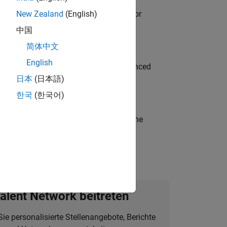
ancing MATLAB & Simulink workflows for
New Zealand
(English)
中国
简体中文
English
to Green Energy technologies? Experienced
日本
(日本語)
한국
(한국어)
t-generation products and systems in the
alent Network beitreten
Sie personalisierte Stellenangebote, Berichte