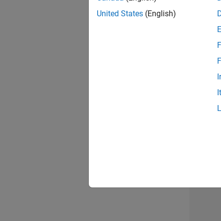
United States
(English)
Seni
F
F
I
Tec
I
Erge