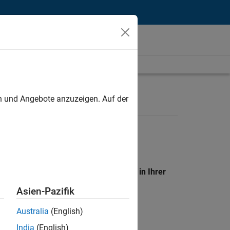
unt
en und Angebote anzuzeigen. Auf der
en Standort, um alle Stellenangebote in Ihrer
Asien-Pazifik
Australia
(English)
India
(English)