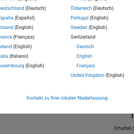
DE-München
| Technical Sales Engineering | Berufserfahrene
Lead engineering innovation at commercial vehicle OEMs, adv
Deutschland
(Deutsch)
Österreich
(Deutsch)
electric, autonomous, and connected commercial vehicles.
España
(Español)
Portugal
(English)
or Utilities and Energy Market Developer (m/f/d)
Senior Utilities and Energy Market Developer (m/f/d)
inland
(English)
Sweden
(English)
DE-München
| Industry Marketing | Berufserfahrene
rance
(Français)
Switzerland
Passionate about the Energy Transition and the transformation 
using MATLAB and Simulink?
reland
(English)
Deutsch
hnical Account Manager - Energy Transformation (m/f/d)
talia
(Italiano)
English
Technical Account Manager - Energy Transformation (m/f/d)
DE-München
| Technical Sales Engineering | Berufseinsteiger
Luxembourg
(English)
Français
Shape the way leading global industrial enterprises develop nex
United Kingdom
(English)
energy transformation sector. Interested in working with
bnisse 1- 3 von
3
Kontakt zu Ihrer lokalen Niederlassung
T
Erhalten 