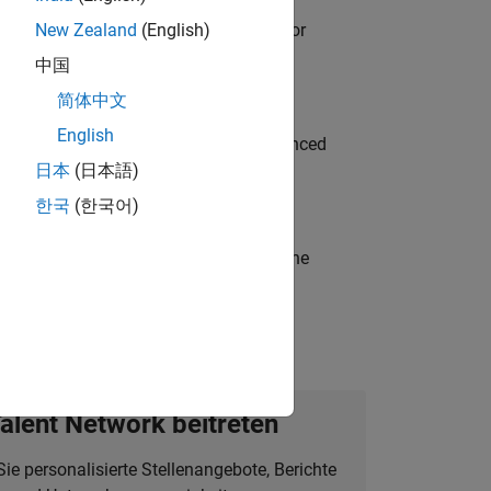
ancing MATLAB & Simulink workflows for
New Zealand
(English)
中国
简体中文
English
to Green Energy technologies? Experienced
日本
(日本語)
한국
(한국어)
t-generation products and systems in the
alent Network beitreten
Sie personalisierte Stellenangebote, Berichte