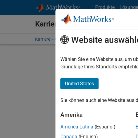
Weiter zum Inhalt
Produkte
Lösung
Karriere bei MathWorks
Website auswähl
Karriere – Übersicht
Stellensuche
Niederlassunge
Wählen Sie eine Website aus, um üb
Sortier
Grundlage Ihres Standorts empfehle
Ausgewähl
United States
Sie können auch eine Website aus d
Es wurde
Region a
Amerika
América Latina
(Español)
Tec
Canada
(English)