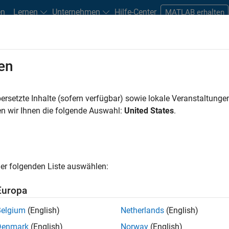
en
Lernen
Unternehmen
Hilfe-Center
MATLAB erhalten
en
n
Studierende und Berufseinsteiger
Ressourcen
Careers-Acco
ersetzte Inhalte (sofern verfügbar) sowie lokale Veranstaltung
en nach
n wir Ihnen die folgende Auswahl:
United States
.
te Stellen speichern
er folgenden Liste auswählen:
n nicht alle Stellen übersetzt. Filtern Sie nach einem bestimmt
nzuzeigen.
Europa
Belgium
(English)
Netherlands
(English)
hnical Account Manager - Commercial Vehicles (m/f/d)
Technical Account Manager - Commercial Vehicles (m/f/d)
Denmark
(English)
Norway
(English)