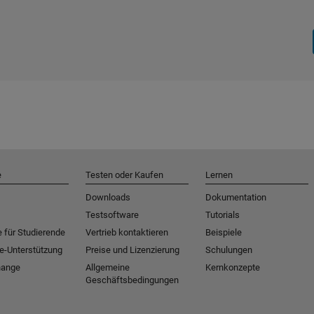
e
Testen oder Kaufen
Lernen
Downloads
Dokumentation
Testsoftware
Tutorials
 für Studierende
Vertrieb kontaktieren
Beispiele
e-Unterstützung
Preise und Lizenzierung
Schulungen
hange
Allgemeine
Kernkonzepte
Geschäftsbedingungen