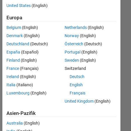
Stellen
United States
(English)
übersetzt.
Filtern
Europa
Sie
Belgium
(English)
Netherlands
(English)
nach
einem
Denmark
(English)
Norway
(English)
bestimmten
Deutschland
(Deutsch)
Österreich
(Deutsch)
Standort,
España
(Español)
Portugal
(English)
um
alle
Finland
(English)
Sweden
(English)
Stellenangebote
France
(Français)
Switzerland
in
Ireland
(English)
Deutsch
Ihrer
Region
Italia
(Italiano)
English
anzuzeigen.
Luxembourg
(English)
Français
United Kingdom
(English)
Technical Account Manager - Commercial Vehicles (m/f/d)
Technical
Account
Asien-Pazifik
Manager -
Commercial
Australia
(English)
Vehicles