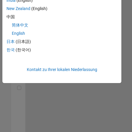
India
(English)
(m/f/d)
DE-München
|
New Zealand
(English)
Technical Sales
中国
Engineering |
Berufserfahrene
简体中文
English
Senior Utilities and Energy Market Developer (m/f/d)
Senior Utilities
and Energy
日本
(日本語)
Market
한국
(한국어)
Developer
(m/f/d)
DE-München
|
Industry
Kontakt zu Ihrer lokalen Niederlassung
Marketing |
Berufserfahrene
Technical Account Manager - Energy Transformation (m/f/d
Technical
Account
Manager -
Energy
Transformation
(m/f/d)
DE-München
|
Technical Sales
Engineering |