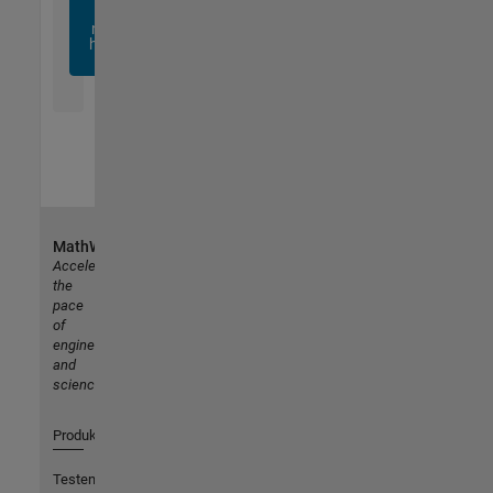
sich
noch
heute
an
MathWorks
Accelerating
the
pace
of
engineering
and
science
Produkte
Testen oder Kaufen