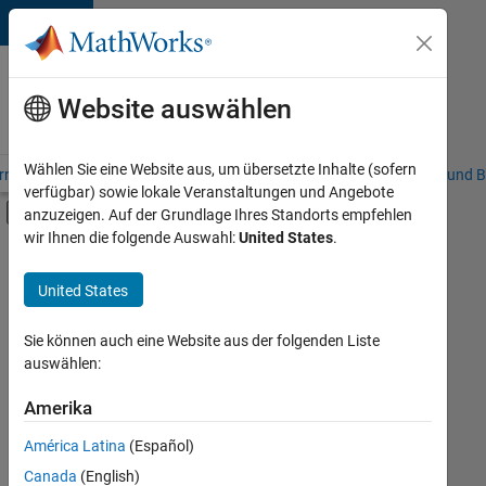
Weiter zum Inhalt
Karriere
bei
Website auswählen
MathWorks
Wählen Sie eine Website aus, um übersetzte Inhalte (sofern
riere – Übersicht
Stellensuche
Niederlassungen
Studierende und B
verfügbar) sowie lokale Veranstaltungen und Angebote
Umschaltung für Off-Canvas-Navigation
anzuzeigen. Auf der Grundlage Ihres Standorts empfehlen
Hauptinhalt
wir Ihnen die folgende Auswahl:
United States
.
Sortieren nach
United States
Ausgewählte
Stellen
speichern
Sie können auch eine Website aus der folgenden Liste
auswählen:
Es
Amerika
wurden
América Latina
(Español)
nicht
alle
Canada
(English)