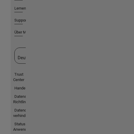
Lernen
Support
Über MathWorks
Website auswählen
Deutschland
Trust
Center
Handelsmarken
Datenschutz-
Richtlinien
Datendiebstahl
verhindern
Status von
Anwendungen