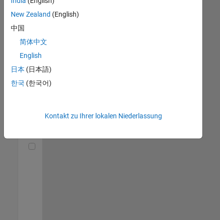
India
(English)
(m/f/d)
DE-München
|
New Zealand
(English)
Technical Sales
中国
Engineering |
Berufserfahrene
简体中文
English
Senior Utilities and Energy Market Developer (m/f/d)
Senior Utilities
and Energy
日本
(日本語)
Market
한국
(한국어)
Developer
(m/f/d)
DE-München
|
Industry
Kontakt zu Ihrer lokalen Niederlassung
Marketing |
Berufserfahrene
Technical Account Manager - Energy Transformation (m/f/d
Technical
Account
Manager -
Energy
Transformation
(m/f/d)
DE-München
|
Technical Sales
Engineering |