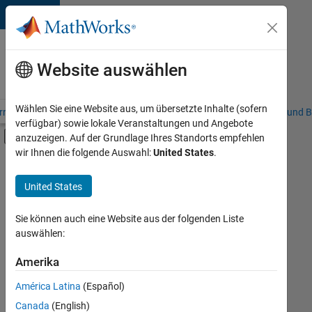
Weiter zum Inhalt
Karriere
bei
Website auswählen
MathWorks
Wählen Sie eine Website aus, um übersetzte Inhalte (sofern
riere – Übersicht
Stellensuche
Niederlassungen
Studierende und B
verfügbar) sowie lokale Veranstaltungen und Angebote
Umschaltung für Off-Canvas-Navigation
anzuzeigen. Auf der Grundlage Ihres Standorts empfehlen
Hauptinhalt
wir Ihnen die folgende Auswahl:
United States
.
Sortieren nach
United States
Ausgewählte
Stellen
speichern
Sie können auch eine Website aus der folgenden Liste
auswählen:
Es
Amerika
wurden
América Latina
(Español)
nicht
alle
Canada
(English)