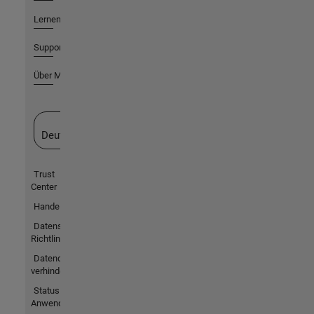
Lernen
Support
Über MathWorks
Website auswählen
Deutschland
Trust
Center
Handelsmarken
Datenschutz-
Richtlinien
Datendiebstahl
verhindern
Status von
Anwendungen