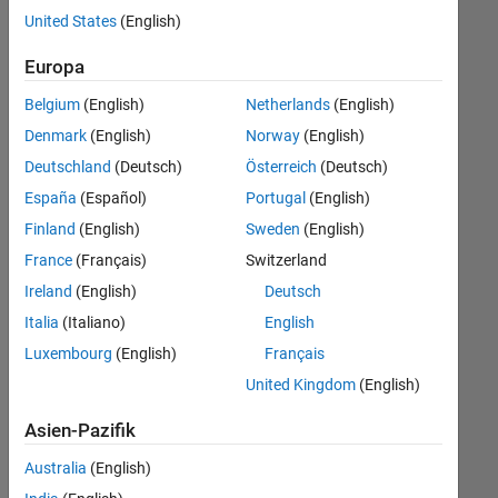
Stellen
United States
(English)
übersetzt.
Filtern
Europa
Sie
Belgium
(English)
Netherlands
(English)
nach
einem
Denmark
(English)
Norway
(English)
bestimmten
Deutschland
(Deutsch)
Österreich
(Deutsch)
Standort,
España
(Español)
Portugal
(English)
um
alle
Finland
(English)
Sweden
(English)
Stellenangebote
France
(Français)
Switzerland
in
Ireland
(English)
Deutsch
Ihrer
Region
Italia
(Italiano)
English
anzuzeigen.
Luxembourg
(English)
Français
United Kingdom
(English)
Technical Account Manager - Commercial Vehicles (m/f/d)
Technical
Account
Asien-Pazifik
Manager -
Commercial
Australia
(English)
Vehicles