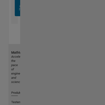
sich
noch
heute
an
MathWorks
Accelerating
the
pace
of
engineering
and
science
Produkte
Testen oder Kaufen