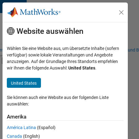
Weiter zum Inhalt
Karriere
bei
Website auswählen
MathWorks
Wählen Sie eine Website aus, um übersetzte Inhalte (sofern
riere – Übersicht
Stellensuche
Niederlassungen
Studierende und B
verfügbar) sowie lokale Veranstaltungen und Angebote
Umschaltung für Off-Canvas-Navigation
anzuzeigen. Auf der Grundlage Ihres Standorts empfehlen
Hauptinhalt
wir Ihnen die folgende Auswahl:
United States
.
Sortieren nach
United States
Ausgewählte
Stellen
speichern
Sie können auch eine Website aus der folgenden Liste
auswählen:
Es
Amerika
wurden
América Latina
(Español)
nicht
alle
Canada
(English)