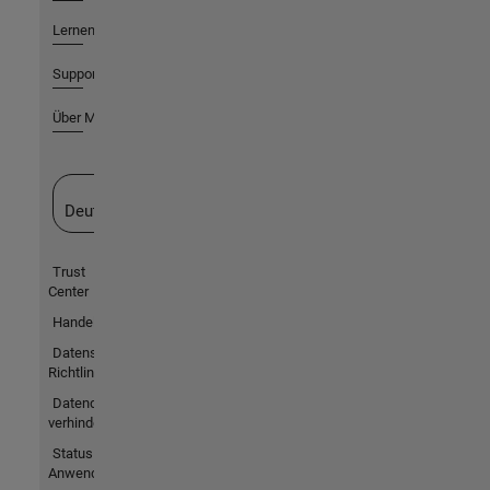
Lernen
Support
Über MathWorks
Website auswählen
Deutschland
Trust
Center
Handelsmarken
Datenschutz-
Richtlinien
Datendiebstahl
verhindern
Status von
Anwendungen