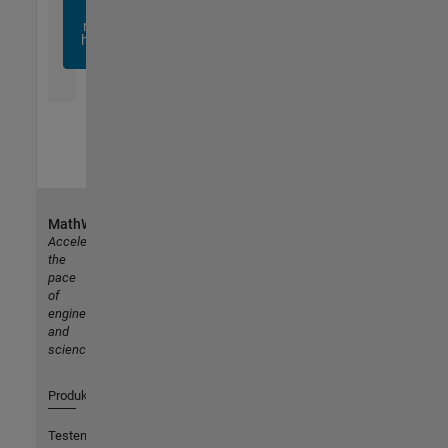
sich
noch
heute
an
MathWorks
Accelerating
the
pace
of
engineering
and
science
Produkte
Testen oder Kaufen