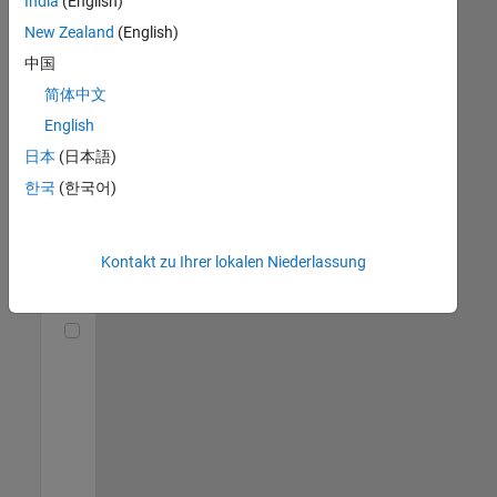
India
(English)
(m/f/d)
DE-München
|
New Zealand
(English)
Technical Sales
中国
Engineering |
Berufserfahrene
简体中文
English
Senior Utilities and Energy Market Developer (m/f/d)
Senior Utilities
and Energy
日本
(日本語)
Market
한국
(한국어)
Developer
(m/f/d)
DE-München
|
Industry
Kontakt zu Ihrer lokalen Niederlassung
Marketing |
Berufserfahrene
Technical Account Manager - Energy Transformation (m/f/d
Technical
Account
Manager -
Energy
Transformation
(m/f/d)
DE-München
|
Technical Sales
Engineering |