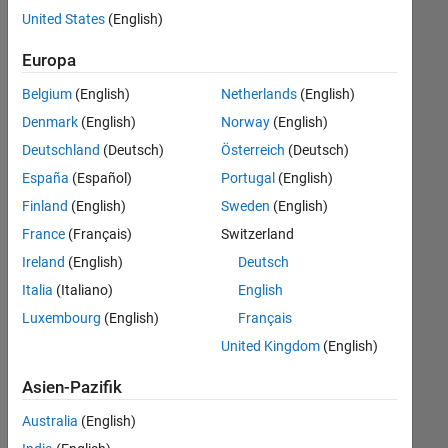
Stellen
United States
(English)
übersetzt.
Filtern
Europa
Sie
Belgium
(English)
Netherlands
(English)
nach
einem
Denmark
(English)
Norway
(English)
bestimmten
Deutschland
(Deutsch)
Österreich
(Deutsch)
Standort,
España
(Español)
Portugal
(English)
um
alle
Finland
(English)
Sweden
(English)
Stellenangebote
France
(Français)
Switzerland
in
Ireland
(English)
Deutsch
Ihrer
Region
Italia
(Italiano)
English
anzuzeigen.
Luxembourg
(English)
Français
United Kingdom
(English)
Technical Account Manager - Commercial Vehicles (m/f/d)
Technical
Account
Asien-Pazifik
Manager -
Commercial
Australia
(English)
Vehicles