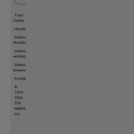
Trust
Center
Handelsmarken
Datenschutz-
Richtlinien
Datendiebstahl
verhindern
Status von
Anwendungen
Kontakt
©
1994-
2026
The
MathWorks,
Inc.