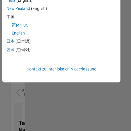
India
(English)
(m/f/d)
DE-München
|
New Zealand
(English)
Technical Sales
中国
Engineering |
Berufserfahrene
简体中文
English
Senior Utilities and Energy Market Developer (m/f/d)
Senior Utilities
and Energy
日本
(日本語)
Market
한국
(한국어)
Developer
(m/f/d)
DE-München
|
Industry
Kontakt zu Ihrer lokalen Niederlassung
Marketing |
Berufserfahrene
Ergebnisse
1- 2 von
2
Talent
Network