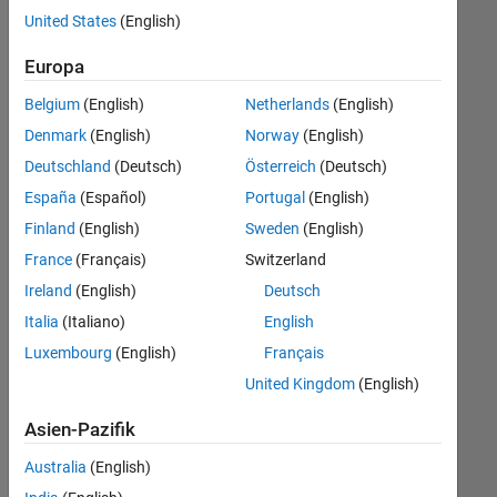
Stellen
United States
(English)
übersetzt.
Filtern
Europa
Sie
Belgium
(English)
Netherlands
(English)
nach
einem
Denmark
(English)
Norway
(English)
bestimmten
Deutschland
(Deutsch)
Österreich
(Deutsch)
Standort,
España
(Español)
Portugal
(English)
um
alle
Finland
(English)
Sweden
(English)
Stellenangebote
France
(Français)
Switzerland
in
Ireland
(English)
Deutsch
Ihrer
Region
Italia
(Italiano)
English
anzuzeigen.
Luxembourg
(English)
Français
United Kingdom
(English)
Technical Account Manager - Commercial Vehicles (m/f/d)
Technical
Account
Asien-Pazifik
Manager -
Commercial
Australia
(English)
Vehicles