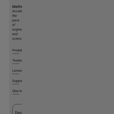
MathWorks
Accelerating
the
pace
of
engineering
and
science
Produkte
Testen oder Kaufen
Lernen
Support
Über MathWorks
Website auswählen
Deutschland