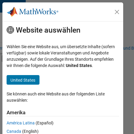
Weiter zum Inhalt
Karriere
bei
Website auswählen
MathWorks
Wählen Sie eine Website aus, um übersetzte Inhalte (sofern
riere – Übersicht
Stellensuche
Niederlassungen
Studierende und B
verfügbar) sowie lokale Veranstaltungen und Angebote
Umschaltung für Off-Canvas-Navigation
anzuzeigen. Auf der Grundlage Ihres Standorts empfehlen
Hauptinhalt
wir Ihnen die folgende Auswahl:
United States
.
Sortieren nach
United States
Ausgewählte
Stellen
speichern
Sie können auch eine Website aus der folgenden Liste
auswählen:
Es
Amerika
wurden
América Latina
(Español)
nicht
alle
Canada
(English)