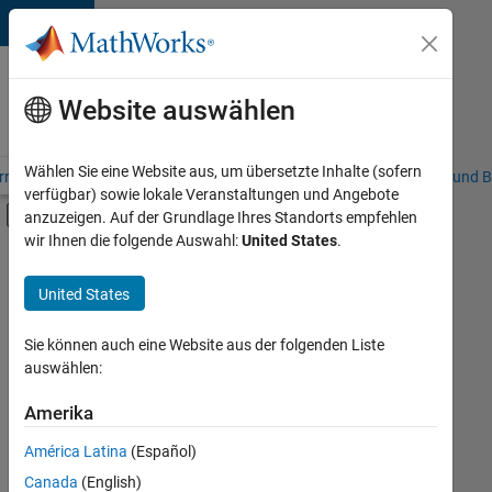
Weiter zum Inhalt
Karriere
bei
Website auswählen
MathWorks
Wählen Sie eine Website aus, um übersetzte Inhalte (sofern
riere – Übersicht
Stellensuche
Niederlassungen
Studierende und B
verfügbar) sowie lokale Veranstaltungen und Angebote
Umschaltung für Off-Canvas-Navigation
anzuzeigen. Auf der Grundlage Ihres Standorts empfehlen
Hauptinhalt
wir Ihnen die folgende Auswahl:
United States
.
Sortieren nach
United States
Ausgewählte
Stellen
speichern
Sie können auch eine Website aus der folgenden Liste
auswählen:
Es
Amerika
wurden
América Latina
(Español)
nicht
alle
Canada
(English)