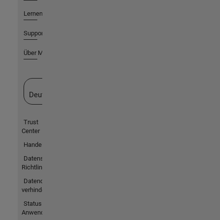
Lernen
Support
Über MathWorks
Website auswählen
Deutschland
Trust
Center
Handelsmarken
Datenschutz-
Richtlinien
Datendiebstahl
verhindern
Status von
Anwendungen