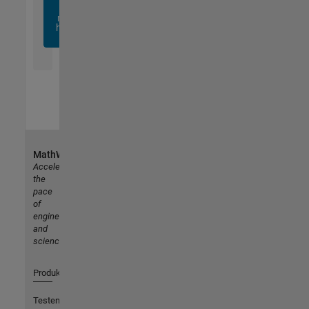
sich
noch
heute
an
MathWorks
Accelerating
the
pace
of
engineering
and
science
Produkte
Testen oder Kaufen