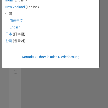
India
(English)
(m/f/d)
DE-München
|
New Zealand
(English)
Technical Sales
中国
Engineering |
Berufserfahrene
简体中文
English
Senior Utilities and Energy Market Developer (m/f/d)
Senior Utilities
and Energy
日本
(日本語)
Market
한국
(한국어)
Developer
(m/f/d)
DE-München
|
Industry
Kontakt zu Ihrer lokalen Niederlassung
Marketing |
Berufserfahrene
Technical Account Manager - Energy Transformation (m/f/d
Technical
Account
Manager -
Energy
Transformation
(m/f/d)
DE-München
|
Technical Sales
Engineering |