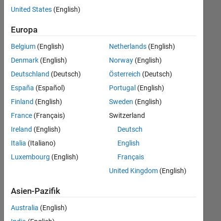
Stellen
United States
(English)
übersetzt.
Filtern
Europa
Sie
Belgium
(English)
Netherlands
(English)
nach
einem
Denmark
(English)
Norway
(English)
bestimmten
Deutschland
(Deutsch)
Österreich
(Deutsch)
Standort,
España
(Español)
Portugal
(English)
um
alle
Finland
(English)
Sweden
(English)
Stellenangebote
France
(Français)
Switzerland
in
Ireland
(English)
Deutsch
Ihrer
Region
Italia
(Italiano)
English
anzuzeigen.
Luxembourg
(English)
Français
United Kingdom
(English)
Technical Account Manager - Commercial Vehicles (m/f/d)
Technical
Account
Asien-Pazifik
Manager -
Commercial
Australia
(English)
Vehicles