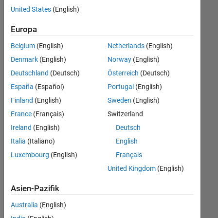
Stellen
United States
(English)
übersetzt.
Filtern
Europa
Sie
Belgium
(English)
Netherlands
(English)
nach
einem
Denmark
(English)
Norway
(English)
bestimmten
Deutschland
(Deutsch)
Österreich
(Deutsch)
Standort,
España
(Español)
Portugal
(English)
um
alle
Finland
(English)
Sweden
(English)
Stellenangebote
France
(Français)
Switzerland
in
Ireland
(English)
Deutsch
Ihrer
Region
Italia
(Italiano)
English
anzuzeigen.
Luxembourg
(English)
Français
United Kingdom
(English)
Technical Account Manager - Commercial Vehicles (m/f/d)
Technical
Account
Asien-Pazifik
Manager -
Commercial
Australia
(English)
Vehicles