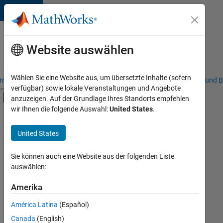
Weiter zum Inhalt
Karriere
bei
Website auswählen
MathWorks
Wählen Sie eine Website aus, um übersetzte Inhalte (sofern
riere – Übersicht
Stellensuche
Niederlassungen
Studierende und B
verfügbar) sowie lokale Veranstaltungen und Angebote
Umschaltung für Off-Canvas-Navigation
anzuzeigen. Auf der Grundlage Ihres Standorts empfehlen
Hauptinhalt
wir Ihnen die folgende Auswahl:
United States
.
Sortieren nach
United States
Ausgewählte
Stellen
speichern
Sie können auch eine Website aus der folgenden Liste
auswählen:
Es
Amerika
wurden
América Latina
(Español)
nicht
alle
Canada
(English)