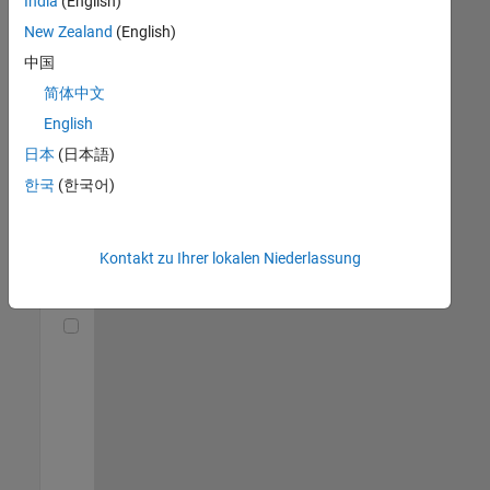
India
(English)
(m/f/d)
DE-München
|
New Zealand
(English)
Technical Sales
中国
Engineering |
Berufserfahrene
简体中文
English
Senior Utilities and Energy Market Developer (m/f/d)
Senior Utilities
and Energy
日本
(日本語)
Market
한국
(한국어)
Developer
(m/f/d)
DE-München
|
Industry
Kontakt zu Ihrer lokalen Niederlassung
Marketing |
Berufserfahrene
Technical Account Manager - Energy Transformation (m/f/d
Technical
Account
Manager -
Energy
Transformation
(m/f/d)
DE-München
|
Technical Sales
Engineering |