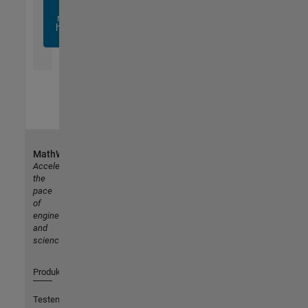
sich
noch
heute
an
MathWorks
Accelerating
the
pace
of
engineering
and
science
Produkte
Testen oder Kaufen