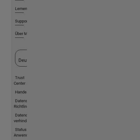
Lernen
Support
Über MathWorks
Website auswählen
Deutschland
Trust
Center
Handelsmarken
Datenschutz-
Richtlinien
Datendiebstahl
verhindern
Status von
Anwendungen