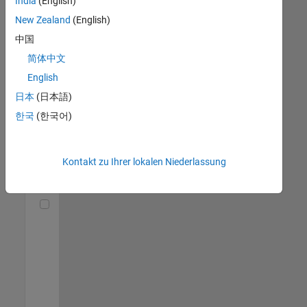
India
(English)
(m/f/d)
DE-München
|
New Zealand
(English)
Technical Sales
中国
Engineering |
Berufserfahrene
简体中文
English
Senior Utilities and Energy Market Developer (m/f/d)
Senior Utilities
and Energy
日本
(日本語)
Market
한국
(한국어)
Developer
(m/f/d)
DE-München
|
Industry
Kontakt zu Ihrer lokalen Niederlassung
Marketing |
Berufserfahrene
Technical Account Manager - Energy Transformation (m/f/d
Technical
Account
Manager -
Energy
Transformation
(m/f/d)
DE-München
|
Technical Sales
Engineering |