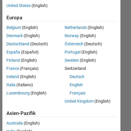
Stellen
United States
(English)
übersetzt.
Filtern
Europa
Sie
Belgium
(English)
Netherlands
(English)
nach
einem
Denmark
(English)
Norway
(English)
bestimmten
Deutschland
(Deutsch)
Österreich
(Deutsch)
Standort,
España
(Español)
Portugal
(English)
um
alle
Finland
(English)
Sweden
(English)
Stellenangebote
France
(Français)
Switzerland
in
Ireland
(English)
Deutsch
Ihrer
Region
Italia
(Italiano)
English
anzuzeigen.
Luxembourg
(English)
Français
United Kingdom
(English)
Technical Account Manager - Commercial Vehicles (m/f/d)
Technical
Account
Asien-Pazifik
Manager -
Commercial
Australia
(English)
Vehicles