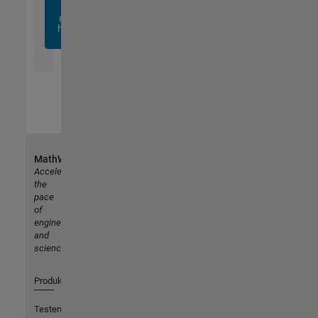
sich
noch
heute
an
MathWorks
Accelerating
the
pace
of
engineering
and
science
Produkte
Testen oder Kaufen