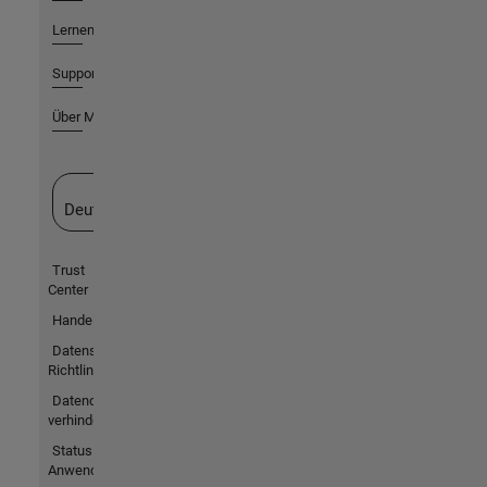
Lernen
Support
Über MathWorks
Website auswählen
Deutschland
Trust
Center
Handelsmarken
Datenschutz-
Richtlinien
Datendiebstahl
verhindern
Status von
Anwendungen