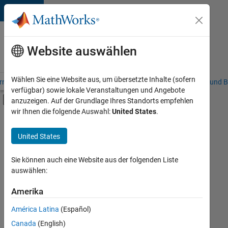
Weiter zum Inhalt
Karriere
bei
Website auswählen
MathWorks
Wählen Sie eine Website aus, um übersetzte Inhalte (sofern
riere – Übersicht
Stellensuche
Niederlassungen
Studierende und B
verfügbar) sowie lokale Veranstaltungen und Angebote
Umschaltung für Off-Canvas-Navigation
anzuzeigen. Auf der Grundlage Ihres Standorts empfehlen
Hauptinhalt
wir Ihnen die folgende Auswahl:
United States
.
Sortieren nach
United States
Ausgewählte
Stellen
speichern
Sie können auch eine Website aus der folgenden Liste
auswählen:
Es
Amerika
wurden
América Latina
(Español)
nicht
alle
Canada
(English)