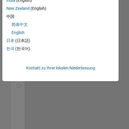
India
(English)
(m/f/d)
DE-München
|
New Zealand
(English)
Technical Sales
中国
Engineering |
Berufserfahrene
简体中文
English
Senior Utilities and Energy Market Developer (m/f/d)
Senior Utilities
and Energy
日本
(日本語)
Market
한국
(한국어)
Developer
(m/f/d)
DE-München
|
Industry
Kontakt zu Ihrer lokalen Niederlassung
Marketing |
Berufserfahrene
Technical Account Manager - Energy Transformation (m/f/d
Technical
Account
Manager -
Energy
Transformation
(m/f/d)
DE-München
|
Technical Sales
Engineering |