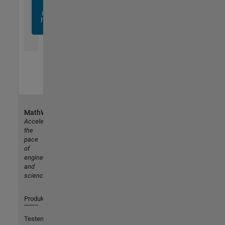
sich
noch
heute
an
MathWorks
Accelerating
the
pace
of
engineering
and
science
Produkte
Testen oder Kaufen