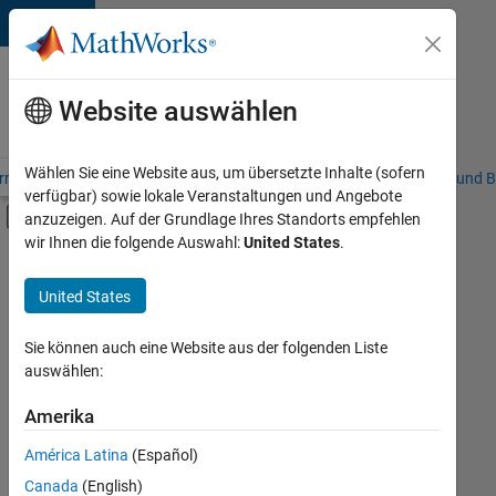
Weiter zum Inhalt
Karriere
bei
Website auswählen
MathWorks
Wählen Sie eine Website aus, um übersetzte Inhalte (sofern
riere – Übersicht
Stellensuche
Niederlassungen
Studierende und B
verfügbar) sowie lokale Veranstaltungen und Angebote
Umschaltung für Off-Canvas-Navigation
anzuzeigen. Auf der Grundlage Ihres Standorts empfehlen
Hauptinhalt
wir Ihnen die folgende Auswahl:
United States
.
Sortieren nach
United States
Ausgewählte
Stellen
speichern
Sie können auch eine Website aus der folgenden Liste
auswählen:
Es
Amerika
wurden
América Latina
(Español)
nicht
alle
Canada
(English)