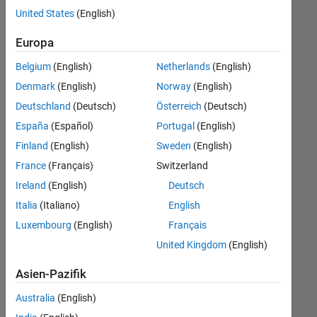
Stellen
United States
(English)
übersetzt.
Filtern
Europa
Sie
Belgium
(English)
Netherlands
(English)
nach
einem
Denmark
(English)
Norway
(English)
bestimmten
Deutschland
(Deutsch)
Österreich
(Deutsch)
Standort,
España
(Español)
Portugal
(English)
um
alle
Finland
(English)
Sweden
(English)
Stellenangebote
France
(Français)
Switzerland
in
Ireland
(English)
Deutsch
Ihrer
Region
Italia
(Italiano)
English
anzuzeigen.
Luxembourg
(English)
Français
United Kingdom
(English)
Technical Account Manager - Commercial Vehicles (m/f/d)
Technical
Account
Asien-Pazifik
Manager -
Commercial
Australia
(English)
Vehicles