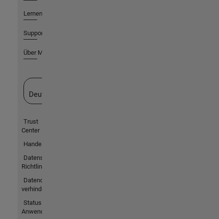
Lernen
Support
Über MathWorks
Website auswählen
Deutschland
Trust
Center
Handelsmarken
Datenschutz-
Richtlinien
Datendiebstahl
verhindern
Status von
Anwendungen