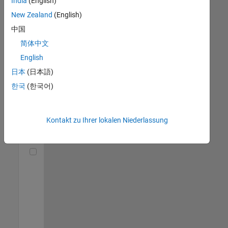
India
(English)
(m/f/d)
DE-München
|
New Zealand
(English)
Technical Sales
中国
Engineering |
Berufserfahrene
简体中文
English
Senior Utilities and Energy Market Developer (m/f/d)
Senior Utilities
and Energy
日本
(日本語)
Market
한국
(한국어)
Developer
(m/f/d)
DE-München
|
Industry
Kontakt zu Ihrer lokalen Niederlassung
Marketing |
Berufserfahrene
Technical Account Manager - Energy Transformation (m/f/d
Technical
Account
Manager -
Energy
Transformation
(m/f/d)
DE-München
|
Technical Sales
Engineering |