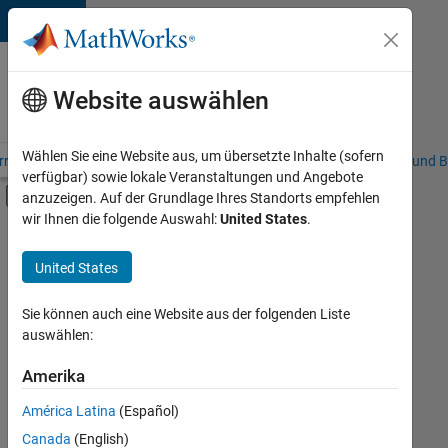
Weiter zum Inhalt
Karriere
bei
Website auswählen
MathWorks
Wählen Sie eine Website aus, um übersetzte Inhalte (sofern
riere – Übersicht
Stellensuche
Niederlassungen
Studierende und B
verfügbar) sowie lokale Veranstaltungen und Angebote
Umschaltung für Off-Canvas-Navigation
anzuzeigen. Auf der Grundlage Ihres Standorts empfehlen
Hauptinhalt
wir Ihnen die folgende Auswahl:
United States
.
Sortieren nach
United States
Ausgewählte
Stellen
speichern
Sie können auch eine Website aus der folgenden Liste
auswählen:
Es
Amerika
wurden
América Latina
(Español)
nicht
alle
Canada
(English)