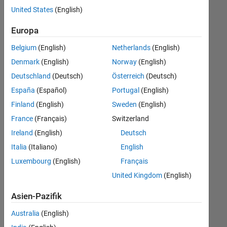
Stellen
United States
(English)
übersetzt.
Filtern
Europa
Sie
Belgium
(English)
Netherlands
(English)
nach
einem
Denmark
(English)
Norway
(English)
bestimmten
Deutschland
(Deutsch)
Österreich
(Deutsch)
Standort,
España
(Español)
Portugal
(English)
um
alle
Finland
(English)
Sweden
(English)
Stellenangebote
France
(Français)
Switzerland
in
Ireland
(English)
Deutsch
Ihrer
Region
Italia
(Italiano)
English
anzuzeigen.
Luxembourg
(English)
Français
United Kingdom
(English)
Technical Account Manager - Commercial Vehicles (m/f/d)
Technical
Account
Asien-Pazifik
Manager -
Commercial
Australia
(English)
Vehicles