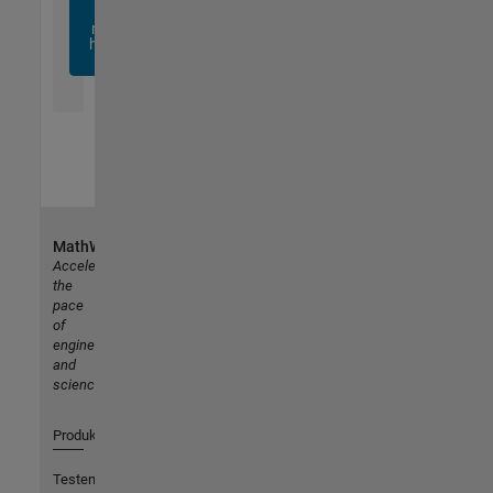
sich
noch
heute
an
MathWorks
Accelerating
the
pace
of
engineering
and
science
Produkte
Testen oder Kaufen