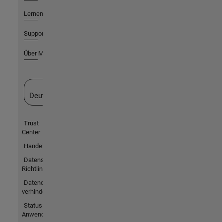
Lernen
Support
Über MathWorks
Website auswählen
Deutschland
Trust
Center
Handelsmarken
Datenschutz-
Richtlinien
Datendiebstahl
verhindern
Status von
Anwendungen