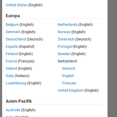
Stellen
United States
(English)
übersetzt.
Filtern
Europa
Sie
Belgium
(English)
Netherlands
(English)
nach
einem
Denmark
(English)
Norway
(English)
bestimmten
Deutschland
(Deutsch)
Österreich
(Deutsch)
Standort,
España
(Español)
Portugal
(English)
um
alle
Finland
(English)
Sweden
(English)
Stellenangebote
France
(Français)
Switzerland
in
Ireland
(English)
Deutsch
Ihrer
Region
Italia
(Italiano)
English
anzuzeigen.
Luxembourg
(English)
Français
United Kingdom
(English)
Technical Account Manager - Commercial Vehicles (m/f/d)
Technical
Account
Asien-Pazifik
Manager -
Commercial
Australia
(English)
Vehicles