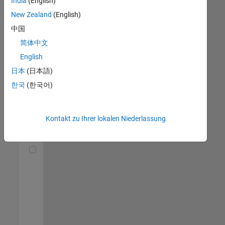
India
(English)
(m/f/d)
DE-München
|
New Zealand
(English)
Technical Sales
中国
Engineering |
Berufserfahrene
简体中文
English
Senior Utilities and Energy Market Developer (m/f/d)
Senior Utilities
and Energy
日本
(日本語)
Market
한국
(한국어)
Developer
(m/f/d)
DE-München
|
Industry
Kontakt zu Ihrer lokalen Niederlassung
Marketing |
Berufserfahrene
Technical Account Manager - Energy Transformation (m/f/d
Technical
Account
Manager -
Energy
Transformation
(m/f/d)
DE-München
|
Technical Sales
Engineering |