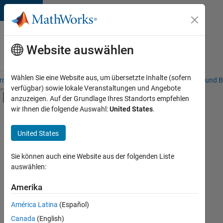
Weiter zum Inhalt
Karriere
bei
Website auswählen
MathWorks
Wählen Sie eine Website aus, um übersetzte Inhalte (sofern
riere – Übersicht
Stellensuche
Niederlassungen
Studierende und B
verfügbar) sowie lokale Veranstaltungen und Angebote
Umschaltung für Off-Canvas-Navigation
anzuzeigen. Auf der Grundlage Ihres Standorts empfehlen
Hauptinhalt
wir Ihnen die folgende Auswahl:
United States
.
Sortieren nach
United States
Ausgewählte
Stellen
speichern
Sie können auch eine Website aus der folgenden Liste
auswählen:
Es
Amerika
wurden
América Latina
(Español)
nicht
alle
Canada
(English)