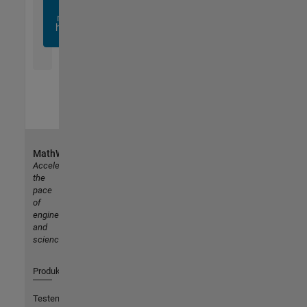
sich
noch
heute
an
MathWorks
Accelerating
the
pace
of
engineering
and
science
Produkte
Testen oder Kaufen