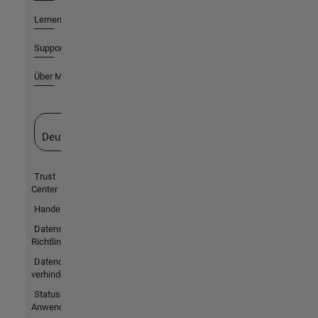
Lernen
Support
Über MathWorks
Website auswählen
Deutschland
Trust
Center
Handelsmarken
Datenschutz-
Richtlinien
Datendiebstahl
verhindern
Status von
Anwendungen