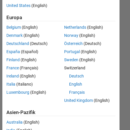
Stellen
United States
(English)
übersetzt.
Filtern
Europa
Sie
Belgium
(English)
Netherlands
(English)
nach
einem
Denmark
(English)
Norway
(English)
bestimmten
Deutschland
(Deutsch)
Österreich
(Deutsch)
Standort,
España
(Español)
Portugal
(English)
um
alle
Finland
(English)
Sweden
(English)
Stellenangebote
France
(Français)
Switzerland
in
Ireland
(English)
Deutsch
Ihrer
Region
Italia
(Italiano)
English
anzuzeigen.
Luxembourg
(English)
Français
United Kingdom
(English)
Technical Account Manager - Commercial Vehicles (m/f/d)
Technical
Account
Asien-Pazifik
Manager -
Commercial
Australia
(English)
Vehicles