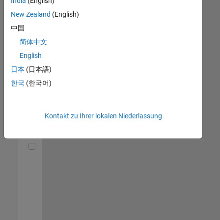
India
(English)
(m/f/d)
DE-München
|
New Zealand
(English)
Technical Sales
中国
Engineering |
Berufserfahrene
简体中文
English
Senior Utilities and Energy Market Developer (m/f/d)
Senior Utilities
and Energy
日本
(日本語)
Market
한국
(한국어)
Developer
(m/f/d)
DE-München
|
Industry
Kontakt zu Ihrer lokalen Niederlassung
Marketing |
Berufserfahrene
Technical Account Manager - Energy Transformation (m/f/d
Technical
Account
Manager -
Energy
Transformation
(m/f/d)
DE-München
|
Technical Sales
Engineering |