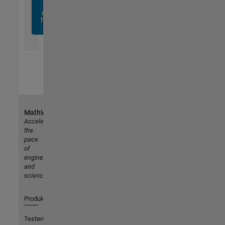
sich
noch
heute
an
MathWorks
Accelerating
the
pace
of
engineering
and
science
Produkte
Testen oder Kaufen