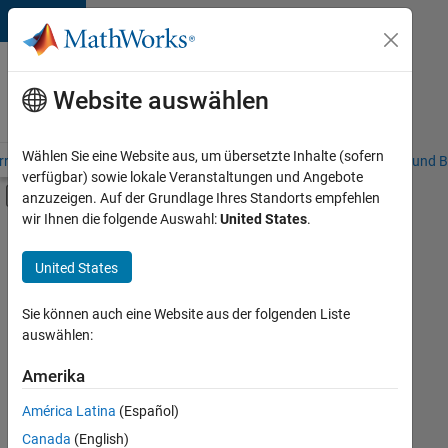
Weiter zum Inhalt
Karriere
bei
Website auswählen
MathWorks
Wählen Sie eine Website aus, um übersetzte Inhalte (sofern
riere – Übersicht
Stellensuche
Niederlassungen
Studierende und B
verfügbar) sowie lokale Veranstaltungen und Angebote
Umschaltung für Off-Canvas-Navigation
anzuzeigen. Auf der Grundlage Ihres Standorts empfehlen
Hauptinhalt
wir Ihnen die folgende Auswahl:
United States
.
Sortieren nach
United States
Ausgewählte
Stellen
speichern
Sie können auch eine Website aus der folgenden Liste
auswählen:
Es
Amerika
wurden
América Latina
(Español)
nicht
alle
Canada
(English)