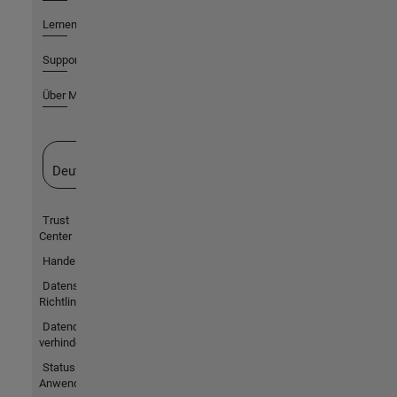
Lernen
Support
Über MathWorks
Website auswählen
Deutschland
Trust
Center
Handelsmarken
Datenschutz-
Richtlinien
Datendiebstahl
verhindern
Status von
Anwendungen