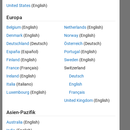
Stellen
United States
(English)
übersetzt.
Filtern
Europa
Sie
Belgium
(English)
Netherlands
(English)
nach
einem
Denmark
(English)
Norway
(English)
bestimmten
Deutschland
(Deutsch)
Österreich
(Deutsch)
Standort,
España
(Español)
Portugal
(English)
um
alle
Finland
(English)
Sweden
(English)
Stellenangebote
France
(Français)
Switzerland
in
Ireland
(English)
Deutsch
Ihrer
Region
Italia
(Italiano)
English
anzuzeigen.
Luxembourg
(English)
Français
United Kingdom
(English)
Technical Account Manager - Commercial Vehicles (m/f/d)
Technical
Account
Asien-Pazifik
Manager -
Commercial
Australia
(English)
Vehicles