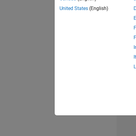
United States
(English)
Seni
F
F
I
Tec
I
Erge