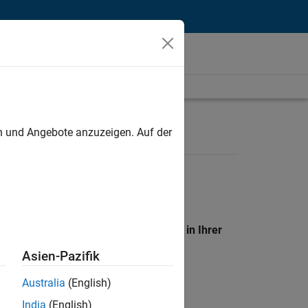
unt
en und Angebote anzuzeigen. Auf der
en Standort, um alle Stellenangebote in Ihrer
Asien-Pazifik
Australia
(English)
India
(English)