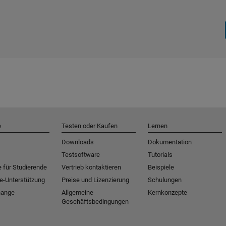
e
Testen oder Kaufen
Lernen
Downloads
Dokumentation
Testsoftware
Tutorials
 für Studierende
Vertrieb kontaktieren
Beispiele
e-Unterstützung
Preise und Lizenzierung
Schulungen
hange
Allgemeine
Kernkonzepte
Geschäftsbedingungen