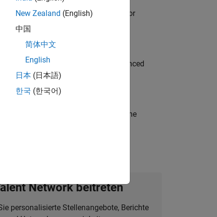
ancing MATLAB & Simulink workflows for
New Zealand
(English)
中国
简体中文
English
to Green Energy technologies? Experienced
日本
(日本語)
한국
(한국어)
t-generation products and systems in the
alent Network beitreten
Sie personalisierte Stellenangebote, Berichte