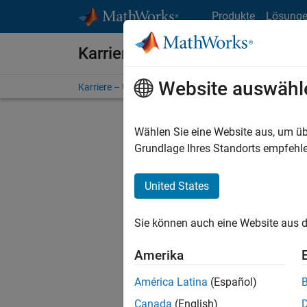
Weiter zum Inhalt
Produkte
Lösung
Karriere bei MathWorks
Website auswähl
Karriere – Übersicht
Stellensuche
Niederlassunge
Wählen Sie eine Website aus, um üb
Sortier
Grundlage Ihres Standorts empfehle
Ausgewähl
United States
Sie können auch eine Website aus d
Es wurde
Region a
Amerika
América Latina
(Español)
Tec
Canada
(English)