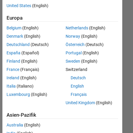
Stellen
United States
(English)
übersetzt.
Filtern
Europa
Sie
Belgium
(English)
Netherlands
(English)
nach
einem
Denmark
(English)
Norway
(English)
bestimmten
Deutschland
(Deutsch)
Österreich
(Deutsch)
Standort,
España
(Español)
Portugal
(English)
um
alle
Finland
(English)
Sweden
(English)
Stellenangebote
France
(Français)
Switzerland
in
Ireland
(English)
Deutsch
Ihrer
Region
Italia
(Italiano)
English
anzuzeigen.
Luxembourg
(English)
Français
United Kingdom
(English)
Technical Account Manager - Commercial Vehicles (m/f/d)
Technical
Account
Asien-Pazifik
Manager -
Commercial
Australia
(English)
Vehicles