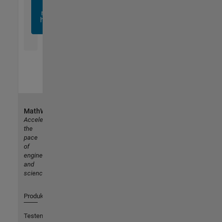
sich
noch
heute
an
MathWorks
Accelerating
the
pace
of
engineering
and
science
Produkte
Testen oder Kaufen