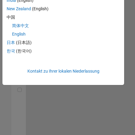
India
(English)
(m/f/d)
DE-München
|
New Zealand
(English)
Technical Sales
中国
Engineering |
Berufserfahrene
简体中文
English
Senior Utilities and Energy Market Developer (m/f/d)
Senior Utilities
and Energy
日本
(日本語)
Market
한국
(한국어)
Developer
(m/f/d)
DE-München
|
Industry
Kontakt zu Ihrer lokalen Niederlassung
Marketing |
Berufserfahrene
Technical Account Manager - Energy Transformation (m/f/d
Technical
Account
Manager -
Energy
Transformation
(m/f/d)
DE-München
|
Technical Sales
Engineering |