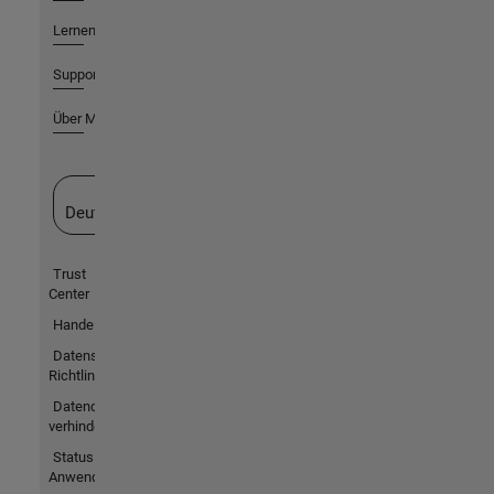
Lernen
Support
Über MathWorks
Website auswählen
Deutschland
Trust
Center
Handelsmarken
Datenschutz-
Richtlinien
Datendiebstahl
verhindern
Status von
Anwendungen