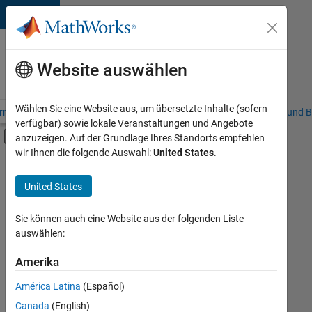
Weiter zum Inhalt
Karriere
bei
Website auswählen
MathWorks
Wählen Sie eine Website aus, um übersetzte Inhalte (sofern
riere – Übersicht
Stellensuche
Niederlassungen
Studierende und B
verfügbar) sowie lokale Veranstaltungen und Angebote
Umschaltung für Off-Canvas-Navigation
anzuzeigen. Auf der Grundlage Ihres Standorts empfehlen
Hauptinhalt
wir Ihnen die folgende Auswahl:
United States
.
Sortieren nach
United States
Ausgewählte
Stellen
speichern
Sie können auch eine Website aus der folgenden Liste
auswählen:
Es
Amerika
wurden
América Latina
(Español)
nicht
alle
Canada
(English)