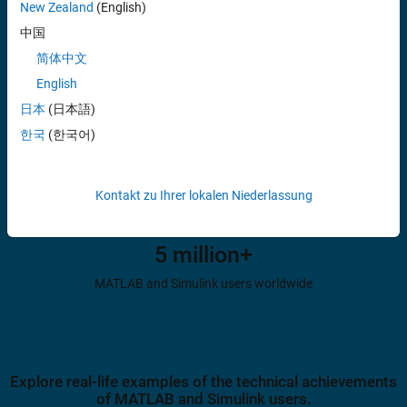
New Zealand
(English)
MATLAB and Simulink references in research citations
中国
简体中文
English
日本
(日本語)
82%
한국
(한국어)
of Fortune 500 companies use MATLAB and Simulink
Kontakt zu Ihrer lokalen Niederlassung
5 million+
MATLAB and Simulink users worldwide
Explore real-life examples of the technical achievements
of MATLAB and Simulink users.