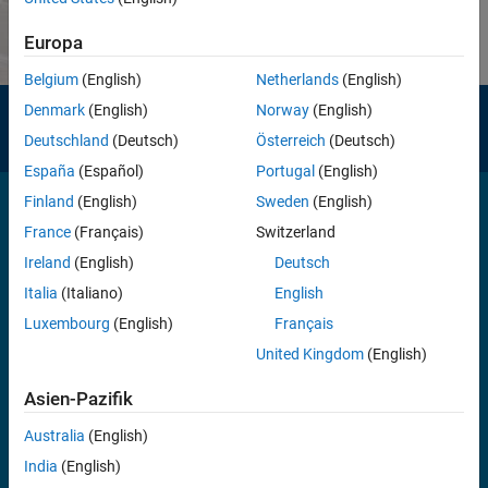
Europa
Belgium
(English)
Netherlands
(English)
Denmark
(English)
Norway
(English)
Need help?
Deutschland
(Deutsch)
Österreich
(Deutsch)
Contact MathWorks Support
España
(Español)
Portugal
(English)
Finland
(English)
Sweden
(English)
France
(Français)
Switzerland
Ireland
(English)
Deutsch
100,000+
Italia
(Italiano)
English
companies, from market leaders to startups, use MATLAB and
Luxembourg
(English)
Français
Simulink
United Kingdom
(English)
Asien-Pazifik
Australia
(English)
4 million+
India
(English)