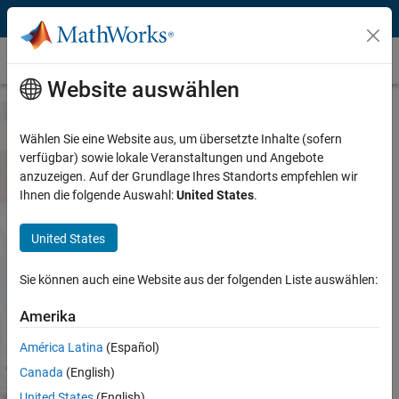
Weiter zum Inhalt
TU Darmstadt
Website auswählen
Wählen Sie eine Website aus, um übersetzte Inhalte (sofern
MATLAB and Simulink Access for TU
verfügbar) sowie lokale Veranstaltungen und Angebote
anzuzeigen. Auf der Grundlage Ihres Standorts empfehlen wir
Darmstadt
Ihnen die folgende Auswahl:
United States
.
Both are available through your school's license.
United States
Sign in to get started
Sie können auch eine Website aus der folgenden Liste auswählen:
Amerika
We will not sell or rent your personal contact information. See
our
privacy policy
.
América Latina
(Español)
Canada
(English)
See list of available products
United States
(English)